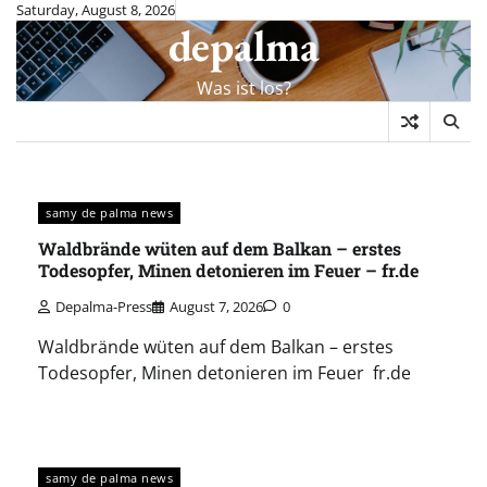
Skip
Saturday, August 8, 2026
depalma
to
content
Was ist los?
samy de palma news
Waldbrände wüten auf dem Balkan – erstes
Todesopfer, Minen detonieren im Feuer – fr.de
Depalma-Press
August 7, 2026
0
Waldbrände wüten auf dem Balkan – erstes
Todesopfer, Minen detonieren im Feuer fr.de
samy de palma news