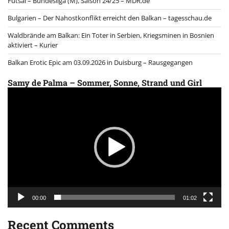
Futsal – Bundesliga (M), Saison 24/25 – MDR.de
Bulgarien – Der Nahostkonflikt erreicht den Balkan – tagesschau.de
Waldbrände am Balkan: Ein Toter in Serbien, Kriegsminen in Bosnien
aktiviert – Kurier
Balkan Erotic Epic am 03.09.2026 in Duisburg – Rausgegangen
Samy de Palma – Sommer, Sonne, Strand und Girl
Video
Player
00:00
01:02
Recent Comments