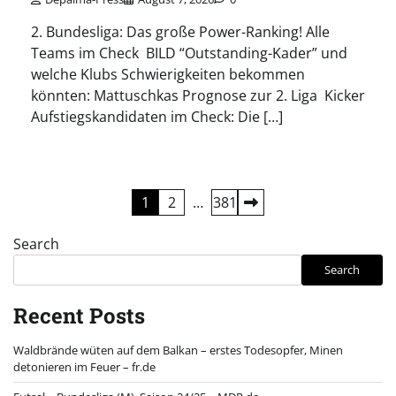
2. Bundesliga: Das große Power-Ranking! Alle
Teams im Check BILD “Outstanding-Kader” und
welche Klubs Schwierigkeiten bekommen
könnten: Mattuschkas Prognose zur 2. Liga Kicker
Aufstiegskandidaten im Check: Die […]
Posts
1
2
…
381
pagination
Search
Search
Recent Posts
Waldbrände wüten auf dem Balkan – erstes Todesopfer, Minen
detonieren im Feuer – fr.de