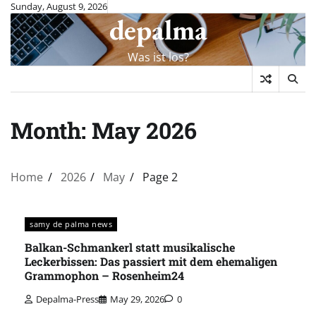
Skip
Sunday, August 9, 2026
depalma
to
content
Was ist los?
Month:
May 2026
Home
2026
May
Page 2
samy de palma news
Balkan-Schmankerl statt musikalische
Leckerbissen: Das passiert mit dem ehemaligen
Grammophon – Rosenheim24
Depalma-Press
May 29, 2026
0