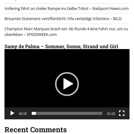
Vollering fährt an steiler Rampe ins Gelbe Trikot – Radsport-News.com
Brisantes Statement veröffentlicht: Fifa verteidigt Infantino – BILD
Champion Marc Marquez brach ein: Ab Runde 4 eine Fahrt nur, um zu
überleben – SPEEDWEEK.com
Samy de Palma – Sommer, Sonne, Strand und Girl
Video
Player
00:00
01:02
Recent Comments