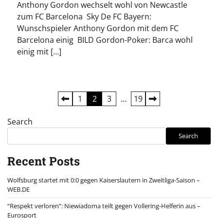
Anthony Gordon wechselt wohl von Newcastle
zum FC Barcelona Sky De FC Bayern:
Wunschspieler Anthony Gordon mit dem FC
Barcelona einig BILD Gordon-Poker: Barca wohl
einig mit […]
Posts
1
2
3
…
19
pagination
Search
Search
Recent Posts
Wolfsburg startet mit 0:0 gegen Kaiserslautern in Zweitliga-Saison –
WEB.DE
“Respekt verloren”: Niewiadoma teilt gegen Vollering-Helferin aus –
Eurosport