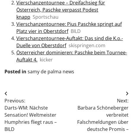
Vierschanzentournee – Dreifachsieg für
Österreich, Paschke verpasst Podest
knapp
Sportschau
Vierschanzentournee: Pius Paschke springt auf
Platz vier in Oberstdorf
BILD
Vierschanzentournee-Auftakt: Das sind die K.o.-
Duelle von Oberstdorf
skispringen.com
Österreicher dominieren: Paschke beim Tournee-
Auftakt 4.
kicker
Posted in
samy de palma news
Post
Previous:
Next:
navigation
Darts-WM: Nächste
Barbara Schöneberger
Sensation! Weltmeister
verbreitet
Humphries fliegt raus –
Falschmeldungen über
BILD
deutsche Promis –