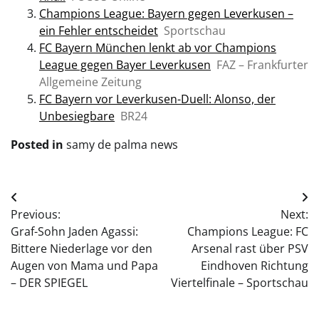
Champions League: Bayern gegen Leverkusen –
ein Fehler entscheidet
Sportschau
FC Bayern München lenkt ab vor Champions
League gegen Bayer Leverkusen
FAZ – Frankfurter
Allgemeine Zeitung
FC Bayern vor Leverkusen-Duell: Alonso, der
Unbesiegbare
BR24
Posted in
samy de palma news
Post
Previous:
Next:
navigation
Graf-Sohn Jaden Agassi:
Champions League: FC
Bittere Niederlage vor den
Arsenal rast über PSV
Augen von Mama und Papa
Eindhoven Richtung
– DER SPIEGEL
Viertelfinale – Sportschau