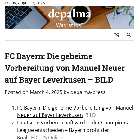
Skip
Friday, August 7, 2026
depalma
to
content
Was ist los?
FC Bayern: Die geheime
Vorbereitung von Manuel Neuer
auf Bayer Leverkusen – BILD
Posted on
March 4, 2025
by
depalma-press
FC Bayern: Die geheime Vorbereitung von Manuel
Neuer auf Bayer Leverkusen
BILD
Deutsche Vorherrschaft wird in der Champions
League entschieden – Bayern droht der
Knall
FOCUS Online