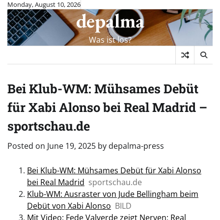
Skip
Monday, August 10, 2026
depalma
to
content
Was ist los?
Bei Klub-WM: Mühsames Debüt
für Xabi Alonso bei Real Madrid –
sportschau.de
Posted on
June 19, 2025
by
depalma-press
Bei Klub-WM: Mühsames Debüt für Xabi Alonso
bei Real Madrid
sportschau.de
Klub-WM: Ausraster von Jude Bellingham beim
Debüt von Xabi Alonso
BILD
Mit Video: Fede Valverde zeigt Nerven: Real