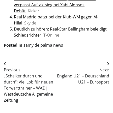
verpasst Auftaktsieg bei Xabi Alonsos
Debüt
Kicker
Real Madrid patzt bei der Klub-WM gegen Al-
Hilal
Sky.de
Deutlich zu hören: Real-Star Bellingham beleidigt
Schiedsrichter
T-Online
Posted in
samy de palma news
Post
Previous:
Next:
navigation
„Schalker durch und
England U21 – Deutschland
durch“: Viel Lob für neuen
U21 – Eurosport
Torwarttrainer – WAZ |
Westdeutsche Allgemeine
Zeitung