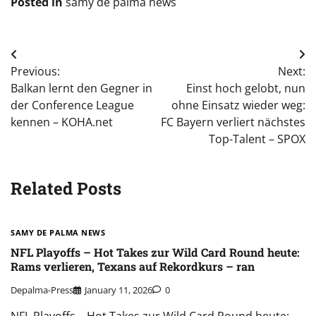
Posted in
samy de palma news
Post
Previous:
Next:
navigation
Balkan lernt den Gegner in
Einst hoch gelobt, nun
der Conference League
ohne Einsatz wieder weg:
kennen – KOHA.net
FC Bayern verliert nächstes
Top-Talent – SPOX
Related Posts
SAMY DE PALMA NEWS
NFL Playoffs – Hot Takes zur Wild Card Round heute:
Rams verlieren, Texans auf Rekordkurs – ran
Depalma-Press
January 11, 2026
0
NFL Playoffs – Hot Takes zur Wild Card Round heute: