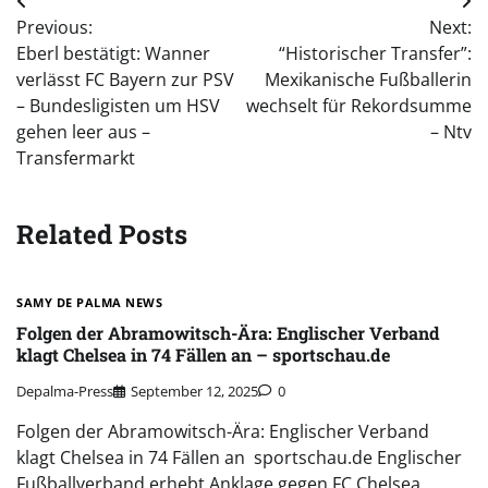
Post
Previous:
Next:
navigation
Eberl bestätigt: Wanner
“Historischer Transfer”:
verlässt FC Bayern zur PSV
Mexikanische Fußballerin
– Bundesligisten um HSV
wechselt für Rekordsumme
gehen leer aus –
– Ntv
Transfermarkt
Related Posts
SAMY DE PALMA NEWS
Folgen der Abramowitsch-Ära: Englischer Verband
klagt Chelsea in 74 Fällen an – sportschau.de
Depalma-Press
September 12, 2025
0
Folgen der Abramowitsch-Ära: Englischer Verband
klagt Chelsea in 74 Fällen an sportschau.de Englischer
Fußballverband erhebt Anklage gegen FC Chelsea