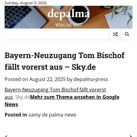
Skip
Sunday, August 9, 2026
depalma
to
content
Was ist los?
Bayern-Neuzugang Tom Bischof
fällt vorerst aus – Sky.de
Posted on
August 22, 2025
by
depalma-press
Bayern-Neuzugang Tom Bischof fällt vorerst
aus
Sky.de
Mehr zum Thema ansehen in Google
News
Posted in
samy de palma news