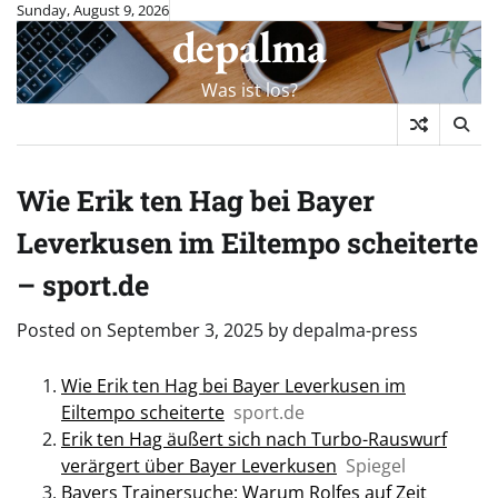
Skip
Sunday, August 9, 2026
depalma
to
content
Was ist los?
Wie Erik ten Hag bei Bayer
Leverkusen im Eiltempo scheiterte
– sport.de
Posted on
September 3, 2025
by
depalma-press
Wie Erik ten Hag bei Bayer Leverkusen im
Eiltempo scheiterte
sport.de
Erik ten Hag äußert sich nach Turbo-Rauswurf
verärgert über Bayer Leverkusen
Spiegel
Bayers Trainersuche: Warum Rolfes auf Zeit