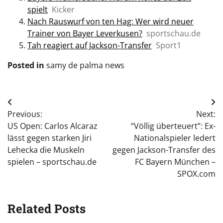
spielt
Kicker
Nach Rauswurf von ten Hag: Wer wird neuer
Trainer von Bayer Leverkusen?
sportschau.de
Tah reagiert auf Jackson-Transfer
Sport1
Posted in
samy de palma news
Post
Previous:
Next:
navigation
US Open: Carlos Alcaraz
“Völlig überteuert”: Ex-
lässt gegen starken Jiri
Nationalspieler ledert
Lehecka die Muskeln
gegen Jackson-Transfer des
spielen – sportschau.de
FC Bayern München –
SPOX.com
Related Posts