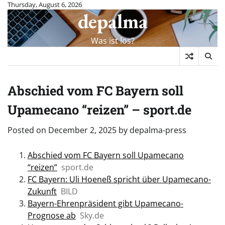
Skip
Thursday, August 6, 2026
depalma
to
content
Was ist los?
Abschied vom FC Bayern soll
Upamecano “reizen” – sport.de
Posted on
December 2, 2025
by
depalma-press
Abschied vom FC Bayern soll Upamecano
“reizen”
sport.de
FC Bayern: Uli Hoeneß spricht über Upamecano-
Zukunft
BILD
Bayern-Ehrenpräsident gibt Upamecano-
Prognose ab
Sky.de