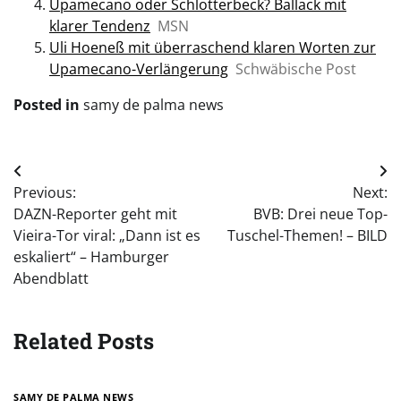
Upamecano oder Schlotterbeck? Ballack mit
klarer Tendenz
MSN
Uli Hoeneß mit überraschend klaren Worten zur
Upamecano-Verlängerung
Schwäbische Post
Posted in
samy de palma news
Post
Previous:
Next:
navigation
DAZN-Reporter geht mit
BVB: Drei neue Top-
Vieira-Tor viral: „Dann ist es
Tuschel-Themen! – BILD
eskaliert“ – Hamburger
Abendblatt
Related Posts
SAMY DE PALMA NEWS