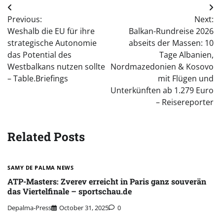
Post
Previous:
Next:
navigation
Weshalb die EU für ihre
Balkan-Rundreise 2026
strategische Autonomie
abseits der Massen: 10
das Potential des
Tage Albanien,
Westbalkans nutzen sollte
Nordmazedonien & Kosovo
– Table.Briefings
mit Flügen und
Unterkünften ab 1.279 Euro
– Reisereporter
Related Posts
SAMY DE PALMA NEWS
ATP-Masters: Zverev erreicht in Paris ganz souverän
das Viertelfinale – sportschau.de
Depalma-Press
October 31, 2025
0