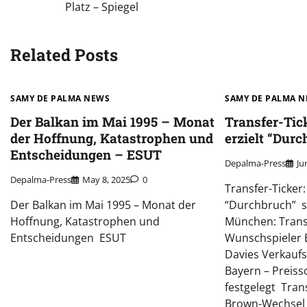
navigation
Platz – Spiegel
Related Posts
SAMY DE PALMA NEWS
SAMY DE PALMA 
Der Balkan im Mai 1995 – Monat
Transfer-Tic
der Hoffnung, Katastrophen und
erzielt “Durc
Entscheidungen – ESUT
Depalma-Press
Ju
Depalma-Press
May 8, 2025
0
Transfer-Ticker:
Der Balkan im Mai 1995 – Monat der
“Durchbruch” s
Hoffnung, Katastrophen und
München: Trans
Entscheidungen ESUT
Wunschspieler B
Davies Verkauf
Bayern – Preissc
festgelegt Tran
Brown-Wechsel 