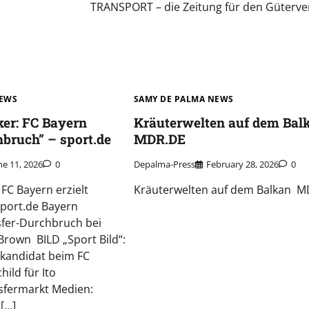
TRANSPORT – die Zeitung für den Güterve
NEWS
SAMY DE PALMA NEWS
ker: FC Bayern
Kräuterwelten auf dem Bal
hbruch” – sport.de
MDR.DE
ne 11, 2026
0
Depalma-Press
February 28, 2026
0
 FC Bayern erzielt
Kräuterwelten auf dem Balkan 
port.de Bayern
fer-Durchbruch bei
rown BILD „Sport Bild“:
skandidat beim FC
hild für Ito
sfermarkt Medien:
[…]