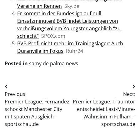
Vereine im Rennen
Sky.de
Er kommt in der Bundesliga auf null
Einsatzminuten! BVB findet Leistungen von
verheißungsvollem Youngster angeblich “zu
schlecht”
SPOX.com
BVB-Profi nicht mehr im Trainingslager: Auch
Duranville im Fokus
Ruhr24
Posted in
samy de palma news
Post
Previous:
Next:
navigation
Premier League: Fernandez
Premier League: Traumtor
schockt Manchester City
entscheidet Last-Minute-
mit späten Ausgleich –
Wahnsinn in Fulham –
sportschau.de
sportschau.de