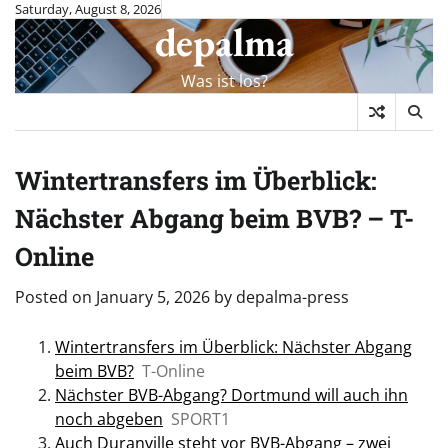
Skip
Saturday, August 8, 2026
depalma
to
content
Was ist los?
Wintertransfers im Überblick:
Nächster Abgang beim BVB? – T-
Online
Posted on
January 5, 2026
by
depalma-press
Wintertransfers im Überblick: Nächster Abgang
beim BVB?
T-Online
Nächster BVB-Abgang? Dortmund will auch ihn
noch abgeben
SPORT1
Auch Duranville steht vor BVB-Abgang – zwei