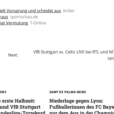
ielt Vorsprung und scheidet aus
Kicker
raus
sportschau.de
 hat Vermutung
T-Online
VfB Stuttgart vs. Celtic LIVE bei RTL und N
Next:
spo
NEWS
SAMY DE PALMA NEWS
 erste Halbzeit:
Niederlage gegen Lyon:
 und VfB Stuttgart
Fußballerinnen des FC Bay
undesliga-Torrekord
vor dem Aus in der Champi