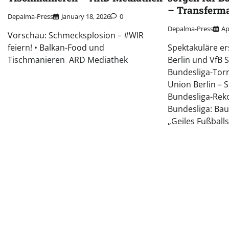
– Transferm
Depalma-Press
January 18, 2026
0
Depalma-Press
Ap
Vorschau: Schmecksplosion – #WIR
feiern! • Balkan-Food und
Spektakuläre er
Tischmanieren ARD Mediathek
Berlin und VfB 
Bundesliga-Tor
Union Berlin – S
Bundesliga-Reko
Bundesliga: Bau
„Geiles Fußballs