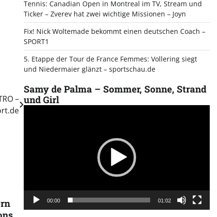
Tennis: Canadian Open in Montreal im TV, Stream und
Ticker – Zverev hat zwei wichtige Missionen – Joyn
Fix! Nick Woltemade bekommt einen deutschen Coach –
SPORT1
5. Etappe der Tour de France Femmes: Vollering siegt
und Niedermaier glänzt – sportschau.de
Samy de Palma – Sommer, Sonne, Strand
ITRO –
und Girl
rt.de
Video
Player
ern
00:00
01:02
ons