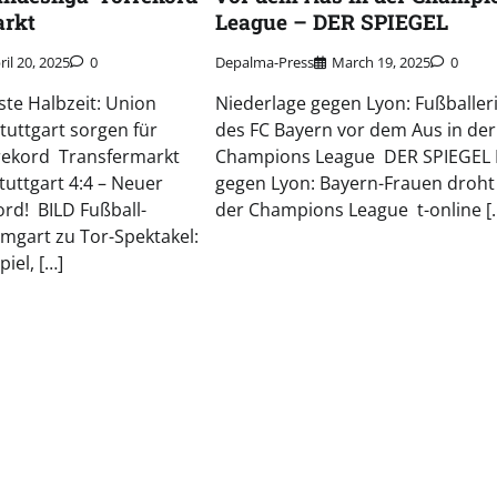
arkt
League – DER SPIEGEL
ril 20, 2025
0
Depalma-Press
March 19, 2025
0
ste Halbzeit: Union
Niederlage gegen Lyon: Fußballer
Stuttgart sorgen für
des FC Bayern vor dem Aus in der
rekord Transfermarkt
Champions League DER SPIEGEL P
tuttgart 4:4 – Neuer
gegen Lyon: Bayern-Frauen droht 
rd! BILD Fußball-
der Champions League t-online [
mgart zu Tor-Spektakel:
piel, […]