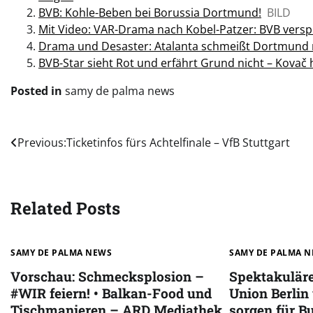
BVB: Kohle-Beben bei Borussia Dortmund!
BILD
Mit Video: VAR-Drama nach Kobel-Patzer: BVB versp
Drama und Desaster: Atalanta schmeißt Dortmund 
BVB-Star sieht Rot und erfährt Grund nicht – Kovač
Posted in
samy de palma news
Post
Previous:
Ticketinfos fürs Achtelfinale – VfB Stuttgart
navigation
Related Posts
SAMY DE PALMA NEWS
SAMY DE PALMA 
Vorschau: Schmecksplosion –
Spektakuläre
#WIR feiern! • Balkan-Food und
Union Berlin
Tischmanieren – ARD Mediathek
sorgen für B