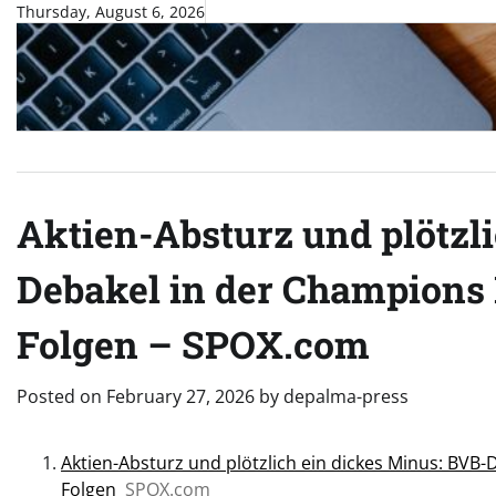
Skip
Thursday, August 6, 2026
to
content
Aktien-Absturz und plötzl
Debakel in der Champions 
Folgen – SPOX.com
Posted on
February 27, 2026
by
depalma-press
Aktien-Absturz und plötzlich ein dickes Minus: BVB
Folgen
SPOX.com