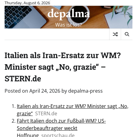
Skip
Thursday, August 6, 2026
depalma
to
content
Was ist los?
Italien als Iran-Ersatz zur WM?
Minister sagt „No, grazie“ –
STERN.de
Posted on
April 24, 2026
by
depalma-press
Italien als Iran-Ersatz zur WM? Minister sagt „No,
grazie“
STERN.de
Fährt Italien doch zur Fußball-WM? US-
Sonderbeauftragter weckt
Hoffnung
sportschau.de