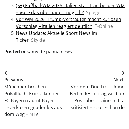
(S+) Fußball-WM 2026: Italien statt Iran bei der WM
– wäre das überhaupt möglich?
Spiegel
Vor WM 2026: Trump-Vertrauter macht kuriosen
Vorschlag – Italien reagiert deutlich
T-Online
News Update: Aktuelle Sport News im
Ticker
Sky.de
Posted in
samy de palma news
Post
Previous:
Next:
navigation
Münchner brechen
Vor dem Duell mit Union
Pokalfluch: Erdrückender
Berlin: RB Leipzig wird für
FC Bayern räumt Bayer
Post über Trainerin Eta
Leverkusen gnadenlos aus
kritisiert – sportschau.de
dem Weg – NTV