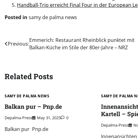
Handball-Trio erreicht Final Four in der European L
Posted in
samy de palma news
Post
Emmerich: Restaurant Rheinblick punktet mit
Previous:
Balkan-Küche im Stile der 80er-Jahre – NRZ
navigation
Related Posts
SAMY DE PALMA NEWS
SAMY DE PALMA 
Balkan pur – Pnp.de
Innenansich
Kartell – Spi
Depalma-Press
May 31, 2025
0
Depalma-Press
No
Balkan pur Pnp.de
Innenansichten