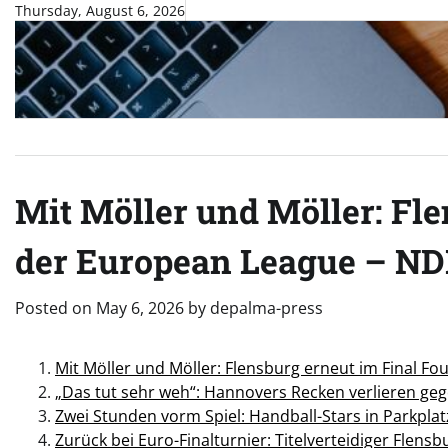
Skip
Thursday, August 6, 2026
to
content
Mit Möller und Möller: Fle
der European League – ND
Posted on
May 6, 2026
by
depalma-press
Mit Möller und Möller: Flensburg erneut im Final F
„Das tut sehr weh“: Hannovers Recken verlieren ge
Zwei Stunden vorm Spiel: Handball-Stars in Parkpla
Zurück bei Euro-Finalturnier: Titelverteidiger Flen