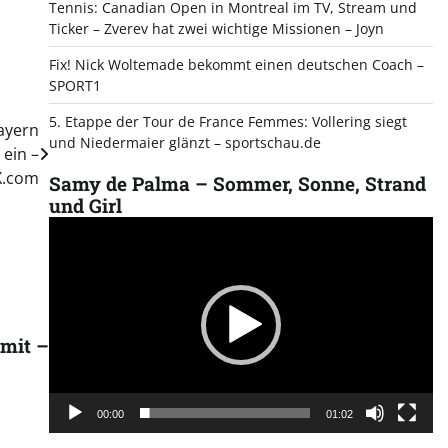
Tennis: Canadian Open in Montreal im TV, Stream und
Ticker – Zverev hat zwei wichtige Missionen – Joyn
Fix! Nick Woltemade bekommt einen deutschen Coach –
SPORT1
5. Etappe der Tour de France Femmes: Vollering siegt
ayern
und Niedermaier glänzt – sportschau.de
 ein –
X.com
Samy de Palma – Sommer, Sonne, Strand
und Girl
Video
Player
mit –
00:00
01:02