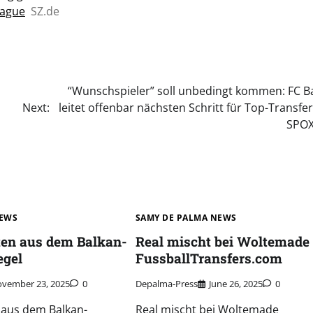
eague
SZ.de
“Wunschspieler” soll unbedingt kommen: FC B
Next:
leitet offenbar nächsten Schritt für Top-Transfer
SPO
NEWS
SAMY DE PALMA NEWS
ten aus dem Balkan-
Real mischt bei Woltemade 
egel
FussballTransfers.com
vember 23, 2025
0
Depalma-Press
June 26, 2025
0
 aus dem Balkan-
Real mischt bei Woltemade