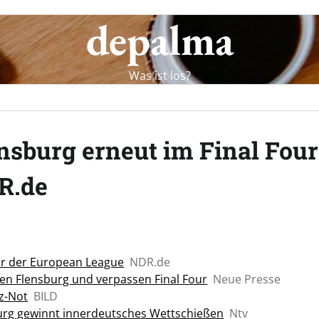
depalma
Was ist los?
nsburg erneut im Final Four
R.de
our der European League
NDR.de
gen Flensburg und verpassen Final Four
Neue Presse
tz-Not
BILD
sburg gewinnt innerdeutsches Wettschießen
Ntv