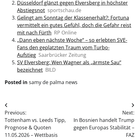
Düsseldorf glänzt gegen Elversberg in höchster
Abstiegsnot
sportschau.de
Gelingt am Sonntag der Klassenerhalt?: Fortuna
vermittelt ein gutes Gefühl, doch die Gefahr reist
mit nach Fürth
RP Online
„Dann eben nächste Woche“ – so erlebten SVE-
Fans den geplatzten Traum vom Turbo-
Aufstieg
Saarbrücker Zeitung
SV Elversberg: Wen Wagner als „ärmste Sau“
bezeichnet
BILD
Posted in
samy de palma news
Post
Previous:
Next:
navigation
Tottenham vs. Leeds Tipp,
In Bosnien handelt Trump
Prognose & Quoten
gegen Europas Stabilität –
11.05.2026 – Wettbasis
FAZ