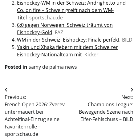
Eishockey-WM in der Schweiz: Andrighetto und
Co. on fire – Schweiz greift nach dem WM-
Titel
sportschau.de
6:0 gegen Norwegen: Schweiz träumt von
Eishockey-Gold
FAZ
WM in der Schweiz: Eishockey: Finale perfekt
BILD
Yakin und Xhaka fiebern mit dem Schweizer
Eishockey-Nationalteam mit
Kicker
Posted in
samy de palma news
Post
Previous:
Next:
navigation
French Open 2026: Zverev
Champions League:
untermauert bei
Bewegende Szene nach
Achtelfinal-Einzug seine
Elfer-Fehlschuss – BILD
Favoritenrolle –
sportschau.de