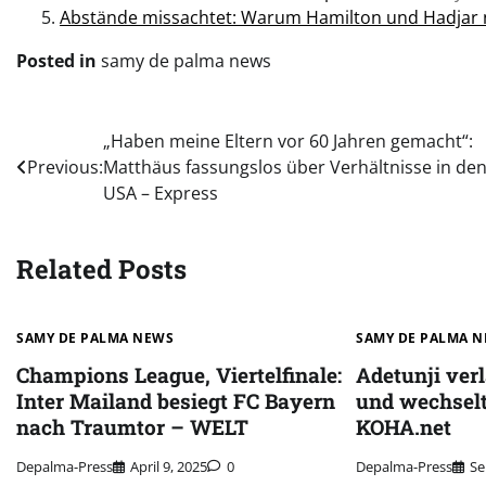
Abstände missachtet: Warum Hamilton und Hadjar n
Posted in
samy de palma news
Post
„Haben meine Eltern vor 60 Jahren gemacht“:
Previous:
Matthäus fassungslos über Verhältnisse in de
navigation
USA – Express
Related Posts
SAMY DE PALMA NEWS
SAMY DE PALMA 
Champions League, Viertelfinale:
Adetunji ver
Inter Mailand besiegt FC Bayern
und wechselt
nach Traumtor – WELT
KOHA.net
Depalma-Press
April 9, 2025
0
Depalma-Press
Se