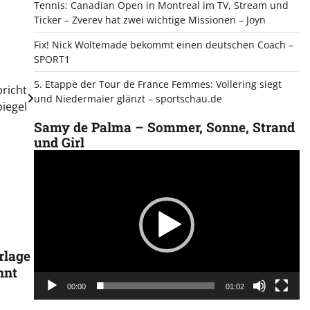
Tennis: Canadian Open in Montreal im TV, Stream und
Ticker – Zverev hat zwei wichtige Missionen – Joyn
Fix! Nick Woltemade bekommt einen deutschen Coach –
SPORT1
5. Etappe der Tour de France Femmes: Vollering siegt
bricht
und Niedermaier glänzt – sportschau.de
iegel
Samy de Palma – Sommer, Sonne, Strand
und Girl
Video
Player
rlage
nnt
00:00
01:02