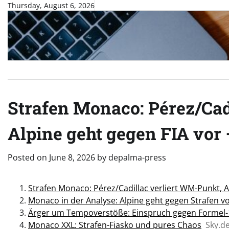
Skip
Thursday, August 6, 2026
to
content
Strafen Monaco: Pérez/Cad
Alpine geht gegen FIA v
Posted on
June 8, 2026
by
depalma-press
Strafen Monaco: Pérez/Cadillac verliert WM-Punkt, A
Monaco in der Analyse: Alpine geht gegen Strafen vo
Ärger um Tempoverstöße: Einspruch gegen Formel-
Monaco XXL: Strafen-Fiasko und pures Chaos
Sky.d