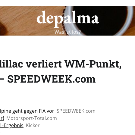
depalma
Was ist los?
illac verliert WM-Punkt,
or – SPEEDWEEK.com
lpine geht gegen FIA vor
SPEEDWEEK.com
r!
Motorsport-Total.com
1-Ergebnis
Kicker
e