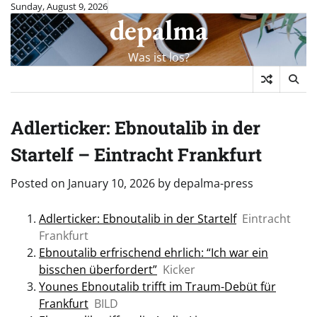
Skip
Sunday, August 9, 2026
depalma
to
content
Was ist los?
Adlerticker: Ebnoutalib in der
Startelf – Eintracht Frankfurt
Posted on
January 10, 2026
by
depalma-press
Adlerticker: Ebnoutalib in der Startelf
Eintracht
Frankfurt
Ebnoutalib erfrischend ehrlich: “Ich war ein
bisschen überfordert”
Kicker
Younes Ebnoutalib trifft im Traum-Debüt für
Frankfurt
BILD