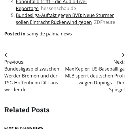
Ebnoutalib trifft – die Audio-Live-
Reportage
hessenschau.de
Bundesliga-Auftakt gegen BVB: Neue Stürmer
sollen Eintracht Rückenwind geben
ZDFheute
Posted in
samy de palma news
Post
Previous:
Next:
navigation
Bundesligaspiel zwischen
Max Kepler: US-Baseballliga
Werder Bremen und der
MLB sperrt deutschen Profi
TSG Hoffenheim fällt aus –
wegen Dopings – Der
werder.de
Spiegel
Related Posts
SAMY DE PALMA NEWS