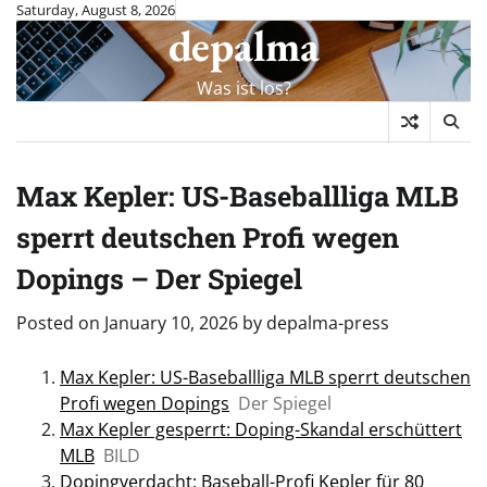
Skip
Saturday, August 8, 2026
depalma
to
content
Was ist los?
Max Kepler: US-Baseballliga MLB
sperrt deutschen Profi wegen
Dopings – Der Spiegel
Posted on
January 10, 2026
by
depalma-press
Max Kepler: US-Baseballliga MLB sperrt deutschen
Profi wegen Dopings
Der Spiegel
Max Kepler gesperrt: Doping-Skandal erschüttert
MLB
BILD
Dopingverdacht: Baseball-Profi Kepler für 80