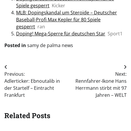
Spiele gesperrt
Kicker
MLB: Dopingskandal um Steroide – Deutscher
Baseball-Profi Max Kepler für 80 Spiele
gesperrt
ran
Doping! Mega-Sperre für deutschen Star
Sport1
Posted in
samy de palma news
Post
Previous:
Next:
navigation
Adlerticker: Ebnoutalib in
Rennfahrer-Ikone Hans
der Startelf – Eintracht
Herrmann stirbt mit 97
Frankfurt
Jahren – WELT
Related Posts